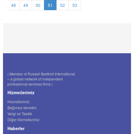
48
49
50
51
52
53
( Member of Russell Bedford International
– a global network of independent
professional services firms )
Hizmetlerimiz
Hizmetlerimiz
Bağımsız denetim
Vergi ve Tasdik
Diğer Hizmetlerimiz
Haberler