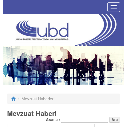
Toggle
navigat
Mevzuat Haberleri
Mevzuat Haberi
Arama :