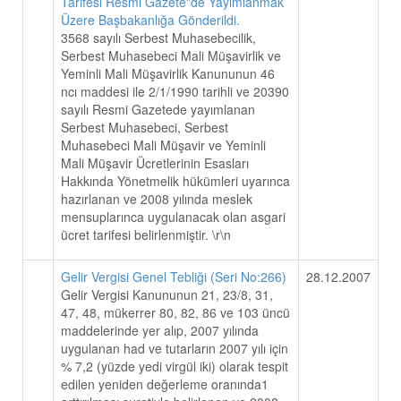
Tarifesi Resmi Gazete"de Yayımlanmak
Üzere Başbakanlığa Gönderildi.
3568 sayılı Serbest Muhasebecilik,
Serbest Muhasebeci Mali Müşavirlik ve
Yeminli Mali Müşavirlik Kanununun 46
ncı maddesi ile 2/1/1990 tarihli ve 20390
sayılı Resmi Gazetede yayımlanan
Serbest Muhasebeci, Serbest
Muhasebeci Mali Müşavir ve Yeminli
Mali Müşavir Ücretlerinin Esasları
Hakkında Yönetmelik hükümleri uyarınca
hazırlanan ve 2008 yılında meslek
mensuplarınca uygulanacak olan asgari
ücret tarifesi belirlenmiştir. \r\n
Gelir Vergisi Genel Tebliği (Seri No:266)
28.12.2007
Gelir Vergisi Kanununun 21, 23/8, 31,
47, 48, mükerrer 80, 82, 86 ve 103 üncü
maddelerinde yer alıp, 2007 yılında
uygulanan had ve tutarların 2007 yılı için
% 7,2 (yüzde yedi virgül iki) olarak tespit
edilen yeniden değerleme oranında1