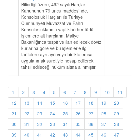
Bilindiği üzere, 492 sayılı Harçlar
Kanununun 79 uncu maddesinde,
Konsolosluk Harçları ile Türkiye
Cumhuriyeti Muvazzaf ve Fahri
Konsolosluklarının yaptıkları her türlü
işlemlere ait harçların, Maliye
Bakanlığınca tespit ve ilan edilecek döviz
kurlarına göre ve bu işlemlerle ilgili
tarifelere ayrı ayrı veya birlikte emsal
uygulanmak suretiyle hesap edilerek
tahsil edileceği hüküm altına alınmıştır.
1
2
3
4
5
6
7
8
9
10
11
12
13
14
15
16
17
18
19
20
21
22
23
24
25
26
27
28
29
30
31
32
33
34
35
36
37
38
39
40
41
42
43
44
45
46
47