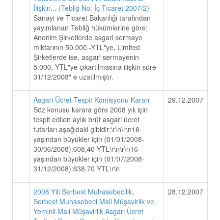
İlişkin... (Tebliğ No: İç Ticaret 2007/2)
Sanayi ve Ticaret Bakanlığı tarafından
yayımlanan Tebliğ hükümlerine göre;
Anonim Şirketlerde asgari sermaye
miktarının 50.000.-YTL"ye, Limited
Şirketlerde ise, asgari sermayenin
5.000.-YTL"ye çıkartılmasına ilişkin süre
31/12/2008" e uzatılmıştır.
Asgari Ücret Tespit Komisyonu Kararı
29.12.2007
Söz konusu karara göre 2008 yılı için
tespit edilen aylık brüt asgari ücret
tutarları aşağıdaki gibidir;\r\n\r\n16
yaşından büyükler için (01/01/2008-
30/06/2008):608,40 YTL\r\n\r\n16
yaşından büyükler için (01/07/2008-
31/12/2008):638,70 YTL\r\n
2008 Yılı Serbest Muhasebecilik,
28.12.2007
Serbest Muhasebeci Mali Müşavirlik ve
Yeminli Mali Müşavirlik Asgari Ücret