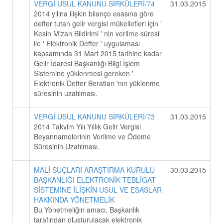
VERGİ USUL KANUNU SİRKÜLERİ/74
31.03.2015
2014 yılına ilişkin bilanço esasına göre
defter tutan gelir vergisi mükellefleri için '
Kesin Mizan Bildirimi ' nin verilme süresi
ile ' Elektronik Defter ' uygulaması
kapsamında 31 Mart 2015 tarihine kadar
Gelir İdaresi Başkanlığı Bilgi İşlem
Sistemine yüklenmesi gereken '
Elektronik Defter Beratları 'nın yüklenme
süresinin uzatılması.
VERGİ USUL KANUNU SİRKÜLERİ/73
31.03.2015
2014 Takvim Yılı Yıllık Gelir Vergisi
Beyannamelerinin Verilme ve Ödeme
Süresinin Uzatılması.
MALİ SUÇLARI ARAŞTIRMA KURULU
30.03.2015
BAŞKANLIĞI ELEKTRONİK TEBLİGAT
SİSTEMİNE İLİŞKİN USUL VE ESASLAR
HAKKINDA YÖNETMELİK
Bu Yönetmeliğin amacı, Başkanlık
tarafından oluşturulacak elektronik