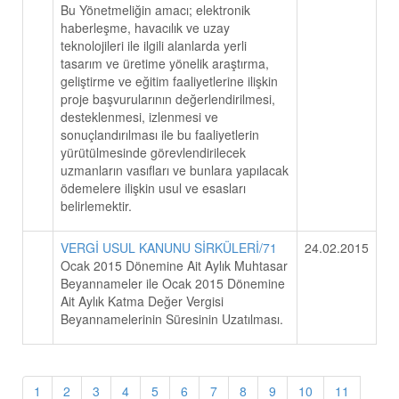
Bu Yönetmeliğin amacı; elektronik
haberleşme, havacılık ve uzay
teknolojileri ile ilgili alanlarda yerli
tasarım ve üretime yönelik araştırma,
geliştirme ve eğitim faaliyetlerine ilişkin
proje başvurularının değerlendirilmesi,
desteklenmesi, izlenmesi ve
sonuçlandırılması ile bu faaliyetlerin
yürütülmesinde görevlendirilecek
uzmanların vasıfları ve bunlara yapılacak
ödemelere ilişkin usul ve esasları
belirlemektir.
VERGİ USUL KANUNU SİRKÜLERİ/71
24.02.2015
Ocak 2015 Dönemine Ait Aylık Muhtasar
Beyannameler ile Ocak 2015 Dönemine
Ait Aylık Katma Değer Vergisi
Beyannamelerinin Süresinin Uzatılması.
1
2
3
4
5
6
7
8
9
10
11