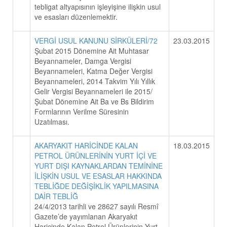
tebligat altyapısının işleyişine ilişkin usul
ve esasları düzenlemektir.
VERGİ USUL KANUNU SİRKÜLERİ/72
23.03.2015
Şubat 2015 Dönemine Ait Muhtasar
Beyannameler, Damga Vergisi
Beyannameleri, Katma Değer Vergisi
Beyannameleri, 2014 Takvim Yılı Yıllık
Gelir Vergisi Beyannameleri ile 2015/
Şubat Dönemine Ait Ba ve Bs Bildirim
Formlarının Verilme Süresinin
Uzatılması.
AKARYAKIT HARİCİNDE KALAN
18.03.2015
PETROL ÜRÜNLERİNİN YURT İÇİ VE
YURT DIŞI KAYNAKLARDAN TEMİNİNE
İLİŞKİN USUL VE ESASLAR HAKKINDA
TEBLİĞDE DEĞİŞİKLİK YAPILMASINA
DAİR TEBLİĞ
24/4/2013 tarihli ve 28627 sayılı Resmî
Gazete’de yayımlanan Akaryakıt
Haricinde Kalan Petrol Ürünlerinin Yurt