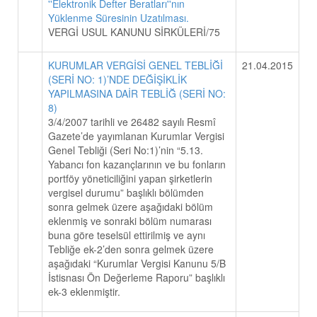
''Elektronik Defter Beratları''nın
Yüklenme Süresinin Uzatılması.
VERGİ USUL KANUNU SİRKÜLERİ/75
KURUMLAR VERGİSİ GENEL TEBLİĞİ
21.04.2015
(SERİ NO: 1)’NDE DEĞİŞİKLİK
YAPILMASINA DAİR TEBLİĞ (SERİ NO:
8)
3/4/2007 tarihli ve 26482 sayılı Resmî
Gazete’de yayımlanan Kurumlar Vergisi
Genel Tebliği (Seri No:1)’nin “5.13.
Yabancı fon kazançlarının ve bu fonların
portföy yöneticiliğini yapan şirketlerin
vergisel durumu” başlıklı bölümden
sonra gelmek üzere aşağıdaki bölüm
eklenmiş ve sonraki bölüm numarası
buna göre teselsül ettirilmiş ve aynı
Tebliğe ek-2’den sonra gelmek üzere
aşağıdaki “Kurumlar Vergisi Kanunu 5/B
İstisnası Ön Değerleme Raporu” başlıklı
ek-3 eklenmiştir.