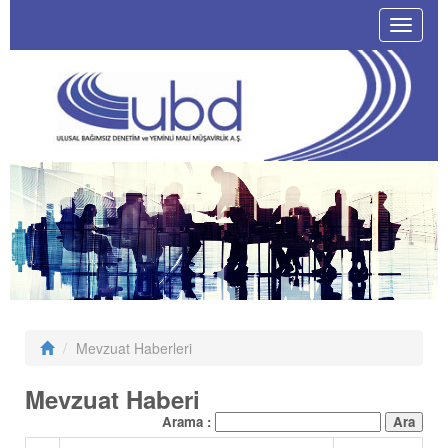
Toggle
navigat
Mevzuat Haberleri
Mevzuat Haberi
Arama :