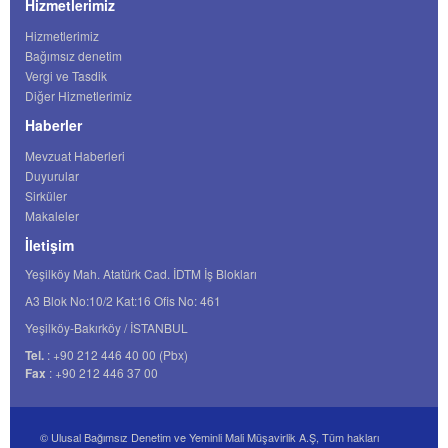
Hizmetlerimiz
Hizmetlerimiz
Bağımsız denetim
Vergi ve Tasdik
Diğer Hizmetlerimiz
Haberler
Mevzuat Haberleri
Duyurular
Sirküler
Makaleler
İletişim
Yeşilköy Mah. Atatürk Cad. İDTM İş Blokları
A3 Blok No:10/2 Kat:16 Ofis No: 461
Yeşilköy-Bakırköy / İSTANBUL
Tel.
: +90 212 446 40 00 (Pbx)
Fax
: +90 212 446 37 00
© Ulusal Bağımsız Denetim ve Yeminli Mali Müşavirlik A.Ş, Tüm hakları