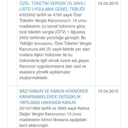
ÖZEL TÜKETİM VERGİSİ (II) SAYILI
18.04.2015
LİSTE UYGULAMA GENEL TEBLİĞİ
6/6/2002 tarihli ve 4760 sayılı Özel
Tüketim Vergisi Kanununun1 19 uncu
maddesinin (c) bendi hükmüne göre,
özel tüketim vergisi (ÖTV) 1 Ağustos
2002 tarihinde yürürlüğe girmiştir. Bu
Tebliğin konusunu, Özel Tüketim Vergisi
Kanununa ekli (II) sayılı listede yer alan
mallara ilişkin hükümler ile bu
hükümlerle ilgili olmak üzere adı geçen
Kanunun uygulanmasına dair usul ve
esaslara yönelik açıklamalar
oluşturmaktadır.
BAZI KANUN VE KANUN HÜKMÜNDE
15.04.2015
KARARNAMELERDE DEĞİŞİKLİK
YAPILMASI HAKKINDA KANUN
25/10/1984 tarihli ve 3065 sayılı Katma
Değer Vergisi Kanununun 13 üncü
maddesinin birinci fıkrasına aşağıdaki
bent eklenmiştir.