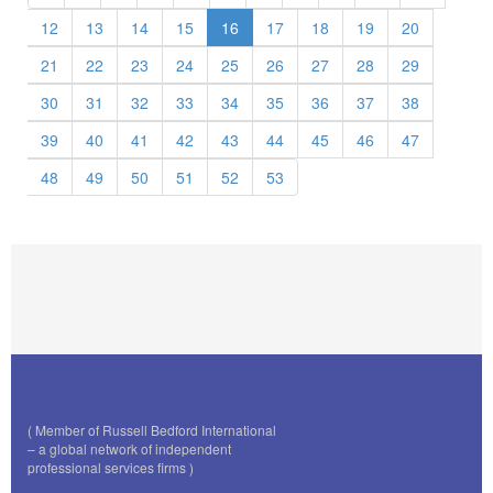
12
13
14
15
16
17
18
19
20
21
22
23
24
25
26
27
28
29
30
31
32
33
34
35
36
37
38
39
40
41
42
43
44
45
46
47
48
49
50
51
52
53
( Member of Russell Bedford International
– a global network of independent
professional services firms )