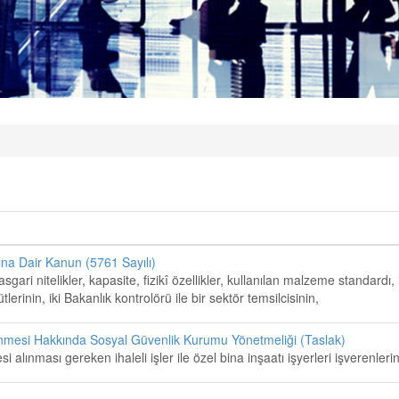
na Dair Kanun (5761 Sayılı)
sgari nitelikler, kapasite, fizikî özellikler, kullanılan malzeme standardı, 
tlerinin, iki Bakanlık kontrolörü ile bir sektör temsilcisinin,
enmesi Hakkında Sosyal Güvenlik Kurumu Yönetmeliği (Taslak)
i alınması gereken ihaleli işler ile özel bina inşaatı işyerleri işverenle