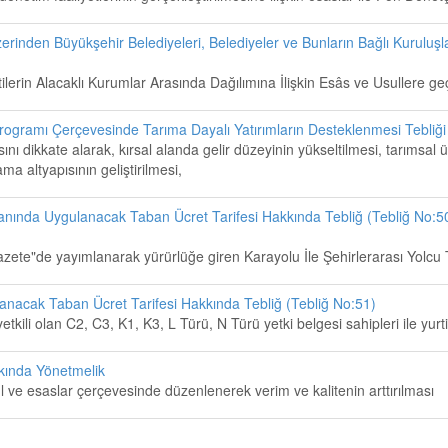
erinden Büyükşehir Belediyeleri, Belediyeler ve Bunların Bağlı Kuruluşl
ntilerin Alacaklı Kurumlar Arasında Dağılımına İlişkin Esâs ve Usullere ge
Programı Çerçevesinde Tarıma Dayalı Yatırımların Desteklenmesi Tebliği
ı dikkate alarak, kırsal alanda gelir düzeyinin yükseltilmesi, tarımsal 
 altyapısının geliştirilmesi,
Alanında Uygulanacak Taban Ücret Tarifesi Hakkında Tebliğ (Tebliğ No:50
azete"de yayımlanarak yürürlüğe giren Karayolu İle Şehirlerarası Yolcu
lanacak Taban Ücret Tarifesi Hakkında Tebliğ (Tebliğ No:51)
tkili olan C2, C3, K1, K3, L Türü, N Türü yetki belgesi sahipleri ile yur
kkında Yönetmelik
ûl ve esaslar çerçevesinde düzenlenerek verim ve kalitenin arttırılması