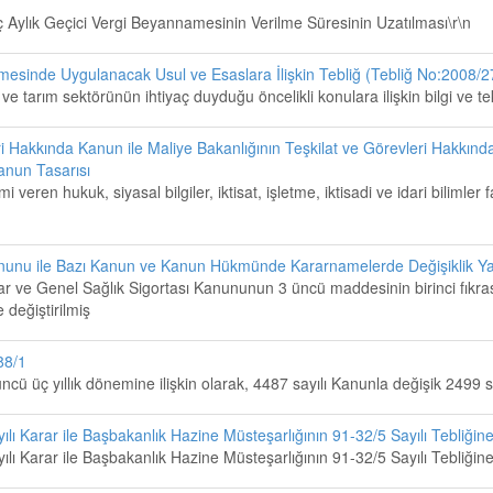
Aylık Geçici Vergi Beyannamesinin Verilme Süresinin Uzatılması\r\n
nmesinde Uygulanacak Usul ve Esaslara İlişkin Tebliğ (Tebliğ No:2008/2
e tarım sektörünün ihtiyaç duyduğu öncelikli konulara ilişkin bilgi ve tekn
vleri Hakkında Kanun ile Maliye Bakanlığının Teşkilat ve Görevleri Ha
anun Tasarısı
imi veren hukuk, siyasal bilgiler, iktisat, işletme, iktisadi ve idari biliml
Kanunu ile Bazı Kanun ve Kanun Hükmünde Kararnamelerde Değişiklik Ya
ar ve Genel Sağlık Sigortası Kanununun 3 üncü maddesinin birinci fıkrasın
 değiştirilmiş
88/1
ü üç yıllık dönemine ilişkin olarak, 4487 sayılı Kanunla değişik 2499 
ı Karar ile Başbakanlık Hazine Müsteşarlığının 91-32/5 Sayılı Tebliğin
ı Karar ile Başbakanlık Hazine Müsteşarlığının 91-32/5 Sayılı Tebliğine 