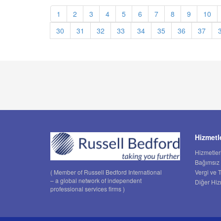
1
2
3
4
5
6
7
8
9
10
30
31
32
33
34
35
36
37
Hizmetl
Hizmetler
Bağımsız
Vergi ve 
( Member of Russell Bedford International
– a global network of independent
Diğer Hiz
professional services firms )