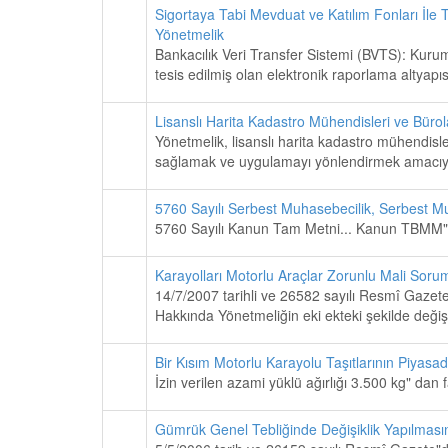
Sigortaya Tabi Mevduat ve Katılım Fonları İle 
Yönetmelik
Bankacılık Veri Transfer Sistemi (BVTS): Kurum 
tesis edilmiş olan elektronik raporlama altyapıs
Lisanslı Harita Kadastro Mühendisleri ve Büro
Yönetmelik, lisanslı harita kadastro mühendisler
sağlamak ve uygulamayı yönlendirmek amacıyla
5760 Sayılı Serbest Muhasebecilik, Serbest M
5760 Sayılı Kanun Tam Metni... Kanun TBMM"de 
Karayolları Motorlu Araçlar Zorunlu Mali Soru
14/7/2007 tarihli ve 26582 sayılı Resmî Gazet
Hakkında Yönetmeliğin eki ekteki şekilde değiştir
Bir Kısım Motorlu Karayolu Taşıtlarının Piyasad
İzin verilen azami yüklü ağırlığı 3.500 kg" dan 
Gümrük Genel Tebliğinde Değişiklik Yapılmasına