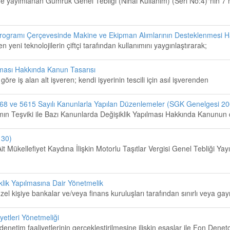
e yayımlanan Gümrük Genel Tebliği (Nihai Kullanım) (Seri No:4)"nin 7 
 Programı Çerçevesinde Makine ve Ekipman Alımlarının Desteklenmesi H
len yeni teknolojilerin çiftçi tarafından kullanımını yaygınlaştırarak;
lması Hakkında Kanun Tasarısı
re iş alan alt işveren; kendi işyerinin tescili için asıl işverenden
568 ve 5615 Sayılı Kanunlarla Yapılan Düzenlemeler (SGK Genelgesi 20
ihdamın Teşviki ile Bazı Kanunlarda Değişiklik Yapılması Hakkında Kanunun 
 30)
 Ait Mükellefiyet Kaydına İlişkin Motorlu Taşıtlar Vergisi Genel Tebliği
klik Yapılmasına Dair Yönetmelik
el kişiye bankalar ve/veya finans kuruluşları tarafından sınırlı veya gay
etleri Yönetmeliği
etim faaliyetlerinin gerçekleştirilmesine ilişkin esaslar ile Fon Denetç