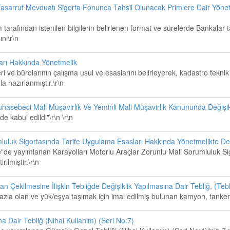
Tasarruf Mevduatı Sigorta Fonunca Tahsil Olunacak Primlere Dair Yönetm
tarafından istenilen bilgilerin belirlenen format ve sürelerde Bankalar
ını\r\n
ları Hakkında Yönetmelik
i ve bürolarının çalışma usul ve esaslarını belirleyerek, kadastro teknik 
 hazırlanmıştır.\r\n
uhasebeci Mali Müşavirlik Ve Yeminli Mali Müşavirlik Kanununda Değişi
kabul edildi"\r\n \r\n
mluluk Sigortasında Tarife Uygulama Esasları Hakkında Yönetmelikte Değ
e"de yayımlanan Karayolları Motorlu Araçlar Zorunlu Mali Sorumluluk S
ilmiştir.\r\n
an Çekilmesine İlişkin Tebliğde Değişiklik Yapılmasına Dair Tebliğ, (Teb
fazla olan ve yük/eşya taşımak için imal edilmiş bulunan kamyon, tanker ve
 Dair Tebliğ (Nihai Kullanım) (Seri No:7)