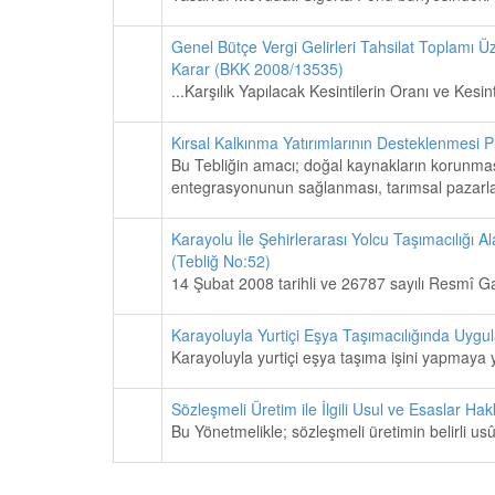
Genel Bütçe Vergi Gelirleri Tahsilat Toplamı Üz
Karar (BKK 2008/13535)
...Karşılık Yapılacak Kesintilerin Oranı ve Kesi
Kırsal Kalkınma Yatırımlarının Desteklenmesi 
Bu Tebliğin amacı; doğal kaynakların korunmasın
entegrasyonunun sağlanması, tarımsal pazarlama
Karayolu İle Şehirlerarası Yolcu Taşımacılığı 
(Tebliğ No:52)
14 Şubat 2008 tarihli ve 26787 sayılı Resmî G
Karayoluyla Yurtiçi Eşya Taşımacılığında Uygu
Karayoluyla yurtiçi eşya taşıma işini yapmaya ye
Sözleşmeli Üretim ile İlgili Usul ve Esaslar Ha
Bu Yönetmelikle; sözleşmeli üretimin belirli us