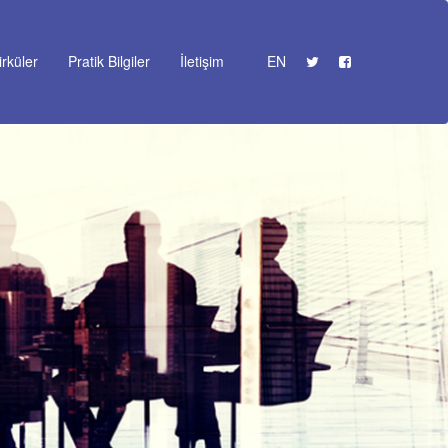
irküler
Pratik Bilgiler
İletişim
EN