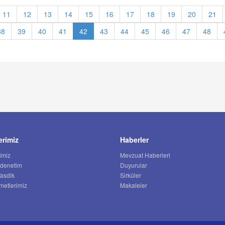
11
12
13
14
15
16
17
18
19
20
21
38
39
40
41
42
43
44
45
46
47
48
erimiz
Haberler
imiz
Mevzuat Haberleri
 denetim
Duyurular
Tasdik
Sirküler
metlerimiz
Makaleler