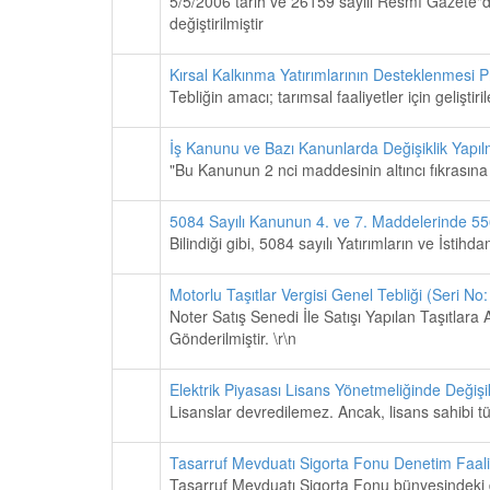
5/5/2006 tarih ve 26159 sayılı Resmî Gazete"d
değiştirilmiştir
Kırsal Kalkınma Yatırımlarının Desteklenmesi
Tebliğin amacı; tarımsal faaliyetler için geliştiri
İş Kanunu ve Bazı Kanunlarda Değişiklik Yapı
"Bu Kanunun 2 nci maddesinin altıncı fıkrasına gö
5084 Sayılı Kanunun 4. ve 7. Maddelerinde 5
Bilindiği gibi, 5084 sayılı Yatırımların ve İst
Motorlu Taşıtlar Vergisi Genel Tebliği (Seri No:
Noter Satış Senedi İle Satışı Yapılan Taşıtlara
Gönderilmiştir. \r\n
Elektrik Piyasası Lisans Yönetmeliğinde Değişi
Lisanslar devredilemez. Ancak, lisans sahibi tüz
Tasarruf Mevduatı Sigorta Fonu Denetim Faaliy
Tasarruf Mevduatı Sigorta Fonu bünyesindeki den