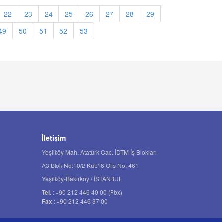
22
23
24
25
26
27
28
29
49
50
51
52
53
İletişim
Yeşilköy Mah. Atatürk Cad. İDTM İş Blokları
A3 Blok No:10/2 Kat:16 Ofis No: 461
Yeşilköy-Bakırköy / İSTANBUL
Tel.
: +90 212 446 40 00 (Pbx)
Fax
: +90 212 446 37 00