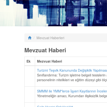
Mevzuat Haberleri
Mevzuat Haberi
Ek
Mezvuat Haberi
Turizmi Teşvik Kanununda Değişiklik Yapılması
Sınıflandırma: Turizm işletme belgeli tesislerin a
personelinin nitelikleri ve eğitim düzeyi gibi ölçü
SMMM ile YMM"lerce İşyeri Kayıtlarının İncel
Yönetmeliğin amacı, Kurumdan ilişiksizlik belges
Gelir Vergisi Sirküleri/68