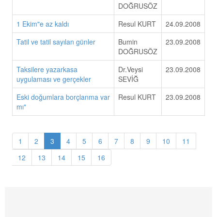
DOĞRUSÖZ
1 Ekim"e az kaldı
Resul KURT
24.09.2008
Tatil ve tatil sayılan günler
Bumin
23.09.2008
DOĞRUSÖZ
Taksilere yazarkasa
Dr.Veysi
23.09.2008
uygulaması ve gerçekler
SEVİĞ
Eski doğumlara borçlanma var
Resul KURT
23.09.2008
mı"
1
2
3
4
5
6
7
8
9
10
11
12
13
14
15
16