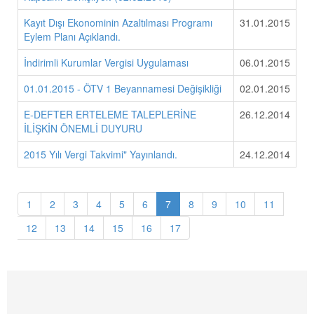
Kayıt Dışı Ekonominin Azaltılması Programı
31.01.2015
Eylem Planı Açıklandı.
İndirimli Kurumlar Vergisi Uygulaması
06.01.2015
01.01.2015 - ÖTV 1 Beyannamesi Değişikliği
02.01.2015
E-DEFTER ERTELEME TALEPLERİNE
26.12.2014
İLİŞKİN ÖNEMLİ DUYURU
2015 Yılı Vergi Takvimi" Yayınlandı.
24.12.2014
1
2
3
4
5
6
7
8
9
10
11
12
13
14
15
16
17