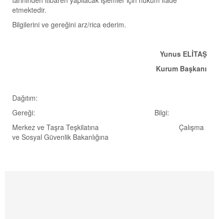
tarihinden itibaren yapılacak işlemler için hüküm ifade
etmektedir.
Bilgilerini ve gereğini arz/rica ederim.
Yunus ELİTAŞ
Kurum Başkanı
Dağıtım:
Gereği: Bilgi:
Merkez ve Taşra Teşkilatına Çalışma
ve Sosyal Güvenlik Bakanlığına