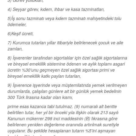
3) Görev yollukları,
4) Seyyar görev, kıdem, ihbar ve kasa tazminatları,
5)İş sonu tazminatı veya kıdem tazminatı mahiyetindeki tolu
ödemeler,
6)Keşif ücreti,
7) Kurumca tutarları yıllar itibariyle belirlenecek çocuk ve aile
zamları,
8) İşverenler tarafından sigortalılar için özel sağlık sigortalarına
ve bireysel emeklilik sistemine ödenen ve aylık toplamı asgari
ücretin %30'unu geçmeyen özel sağlık sigortası primi ve
bireysel emeklilik katkı payları tutarları,
9) İşverence işyerinde veya müştemilatında yemek verilmeyen
durumlarda, çalışılan günlere ait bir günlük yemek bedelinin
300 Türk lirasına kadar olan kısmı,
prime esas kazanca tabi tutulmaz. (9) numaralı alt bentte
belirtilen tutar, her yıl bir önceki yıla ilişkin olarak 213 sayılı
Kanunun mükerrer 298 inci maddesinin (B) fıkrasına göre
belirlenen yeniden değerleme oranında artırılmak suretiyle
uygulanır. Bu şekilde hesaplanan tutarın %5'ini aşmayan