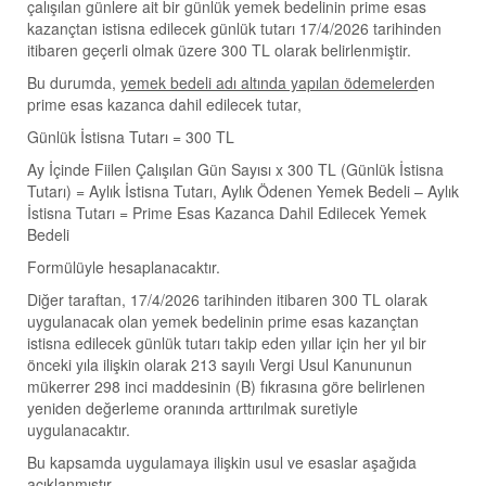
çalışılan günlere ait bir günlük yemek bedelinin prime esas
kazançtan istisna edilecek günlük tutarı 17/4/2026 tarihinden
itibaren geçerli olmak üzere 300 TL olarak belirlenmiştir.
Bu durumda,
yemek bedeli adı altında yapılan ödemelerd
en
prime esas kazanca dahil edilecek tutar,
Günlük İstisna Tutarı = 300 TL
Ay İçinde Fiilen Çalışılan Gün Sayısı x 300 TL (Günlük İstisna
Tutarı) = Aylık İstisna Tutarı, Aylık Ödenen Yemek Bedeli – Aylık
İstisna Tutarı = Prime Esas Kazanca Dahil Edilecek Yemek
Bedeli
Formülüyle hesaplanacaktır.
Diğer taraftan, 17/4/2026 tarihinden itibaren 300 TL olarak
uygulanacak olan yemek bedelinin prime esas kazançtan
istisna edilecek günlük tutarı takip eden yıllar için her yıl bir
önceki yıla ilişkin olarak 213 sayılı Vergi Usul Kanununun
mükerrer 298 inci maddesinin (B) fıkrasına göre belirlenen
yeniden değerleme oranında arttırılmak suretiyle
uygulanacaktır.
Bu kapsamda uygulamaya ilişkin usul ve esaslar aşağıda
açıklanmıştır.