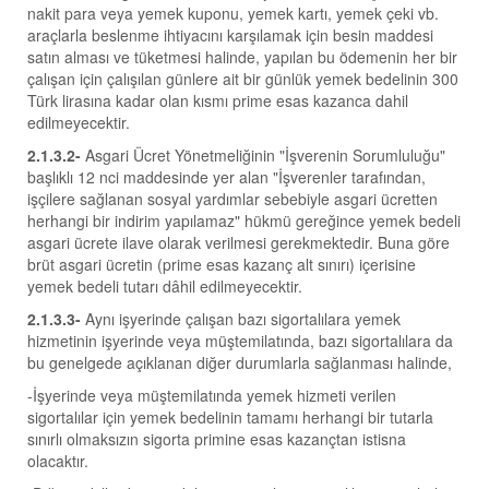
nakit para veya yemek kuponu, yemek kartı, yemek çeki vb.
araçlarla beslenme ihtiyacını karşılamak için besin maddesi
satın alması ve tüketmesi halinde, yapılan bu ödemenin her bir
çalışan için çalışılan günlere ait bir günlük yemek bedelinin 300
Türk lirasına kadar olan kısmı prime esas kazanca dahil
edilmeyecektir.
2.1.3.2-
Asgari Ücret Yönetmeliğinin "İşverenin Sorumluluğu"
başlıklı 12 nci maddesinde yer alan "İşverenler tarafından,
işçilere sağlanan sosyal yardımlar sebebiyle asgari ücretten
herhangi bir indirim yapılamaz" hükmü gereğince yemek bedeli
asgari ücrete ilave olarak verilmesi gerekmektedir. Buna göre
brüt asgari ücretin (prime esas kazanç alt sınırı) içerisine
yemek bedeli tutarı dâhil edilmeyecektir.
2.1.3.3-
Aynı işyerinde çalışan bazı sigortalılara yemek
hizmetinin işyerinde veya müştemilatında, bazı sigortalılara da
bu genelgede açıklanan diğer durumlarla sağlanması halinde,
-İşyerinde veya müştemilatında yemek hizmeti verilen
sigortalılar için yemek bedelinin tamamı herhangi bir tutarla
sınırlı olmaksızın sigorta primine esas kazançtan istisna
olacaktır.