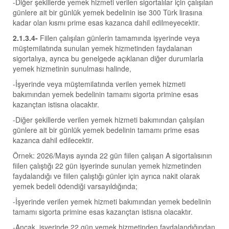
-Diğer şekillerde yemek hizmeti verilen sigortalılar için çalışılan
günlere ait bir günlük yemek bedelinin ise 300 Türk lirasına
kadar olan kısmı prime esas kazanca dahil edilmeyecektir.
2.1.3.4-
Fiilen çalışılan günlerin tamamında işyerinde veya
müştemilatında sunulan yemek hizmetinden faydalanan
sigortalıya, ayrıca bu genelgede açıklanan diğer durumlarla
yemek hizmetinin sunulması halinde,
-İşyerinde veya müştemilatında verilen yemek hizmeti
bakımından yemek bedelinin tamamı sigorta primine esas
kazançtan istisna olacaktır.
-Diğer şekillerde verilen yemek hizmeti bakımından çalışılan
günlere ait bir günlük yemek bedelinin tamamı prime esas
kazanca dahil edilecektir.
Örnek: 2026/Mayıs ayında 22 gün fiilen çalışan A sigortalısının
fiilen çalıştığı 22 gün işyerinde sunulan yemek hizmetinden
faydalandığı ve fiilen çalıştığı günler için ayrıca nakit olarak
yemek bedeli ödendiği varsayıldığında;
-İşyerinde verilen yemek hizmeti bakımından yemek bedelinin
tamamı sigorta primine esas kazançtan istisna olacaktır.
-Ancak, işyerinde 22 gün yemek hizmetinden faydalandığından