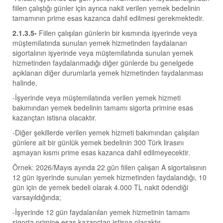
fiilen çalıştığı günler için ayrıca nakit verilen yemek bedelinin
tamamının prime esas kazanca dahil edilmesi gerekmektedir.
2.1.3.5-
Fiilen çalışılan günlerin bir kısmında işyerinde veya
müştemilatında sunulan yemek hizmetinden faydalanan
sigortalının işyerinde veya müştemilatında sunulan yemek
hizmetinden faydalanmadığı diğer günlerde bu genelgede
açıklanan diğer durumlarla yemek hizmetinden faydalanması
halinde,
-İşyerinde veya müştemilatında verilen yemek hizmeti
bakımından yemek bedelinin tamamı sigorta primine esas
kazançtan istisna olacaktır.
-Diğer şekillerde verilen yemek hizmeti bakımından çalışılan
günlere ait bir günlük yemek bedelinin 300 Türk lirasını
aşmayan kısmı prime esas kazanca dahil edilmeyecektir.
Örnek: 2026/Mayıs ayında 22 gün fiilen çalışan A sigortalısının
12 gün işyerinde sunulan yemek hizmetinden faydalandığı, 10
gün için de yemek bedeli olarak 4.000 TL nakit ödendiği
varsayıldığında;
-İşyerinde 12 gün faydalanılan yemek hizmetinin tamamı
sigorta primine esas kazançtan istisna olacaktır.