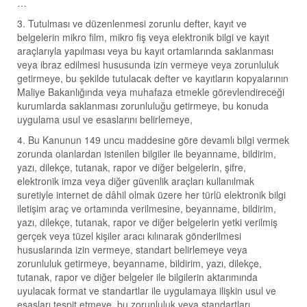
…
3. Tutulması ve düzenlenmesi zorunlu defter, kayıt ve
belgelerin mikro film, mikro fiş veya elektronik bilgi ve kayıt
araçlarıyla yapılması veya bu kayıt ortamlarında saklanması
veya ibraz edilmesi hususunda izin vermeye veya zorunluluk
getirmeye, bu şekilde tutulacak defter ve kayıtların kopyalarının
Maliye Bakanlığında veya muhafaza etmekle görevlendireceği
kurumlarda saklanması zorunluluğu getirmeye, bu konuda
uygulama usul ve esaslarını belirlemeye,
4. Bu Kanunun 149 uncu maddesine göre devamlı bilgi vermek
zorunda olanlardan istenilen bilgiler ile beyanname, bildirim,
yazı, dilekçe, tutanak, rapor ve diğer belgelerin, şifre,
elektronik imza veya diğer güvenlik araçları kullanılmak
suretiyle internet de dâhil olmak üzere her türlü elektronik bilgi
iletişim araç ve ortamında verilmesine, beyanname, bildirim,
yazı, dilekçe, tutanak, rapor ve diğer belgelerin yetki verilmiş
gerçek veya tüzel kişiler aracı kılınarak gönderilmesi
hususlarında izin vermeye, standart belirlemeye veya
zorunluluk getirmeye, beyanname, bildirim, yazı, dilekçe,
tutanak, rapor ve diğer belgeler ile bilgilerin aktarımında
uyulacak format ve standartlar ile uygulamaya ilişkin usul ve
esasları tespit etmeye, bu zorunluluk veya standartları