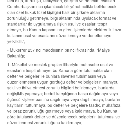
tabi olup, kuruluşu, faaliyetleri, çalışma ve denetim esasları
Cumhurbaşkanınca çıkarılacak bir yönetmelikle belirlenecek
olan özel hukuk tüzel kişiliğini haiz bir şirkete aktarma
zorunluluğu getirmeye, bilgi aktarımında uyulacak format ve
standartlar ile uygulamaya ilişkin usul ve esasları tespit
etmeye, bu Kanun kapsamına giren işlemlerde elektronik imza
kullanım usul ve esaslarını düzenlemeye ve denetlemeye
yetkilidir.”,
- Mükerrer 257 nci maddesinin birinci fıkrasında, “Maliye
Bakanlığı;
1. Mükellef ve meslek grupları itibariyle muhasebe usul ve
esaslarını tespit etmeye, bu Kanuna göre tutulmakta olan
defter ve belgeler ile bunlara ilaveten tutulmasını veya
düzenlenmesini uygun gördüğü defter ve belgelerin mahiyet,
şekil ve ihtiva etmesi zorunlu bilgileri belirlemeye, bunlarda
değişiklik yapmaya; bedeli karşılığında basıp dağıtmaya veya
üçüncü kişilere bastırıp dağıtmaya veya dağıttırmaya, bunların
kayıtlarını tutturmaya, bu defter ve belgelere tasdik, muhafaza
ve ibraz zorunluluğu getirmeye veya kaldırmaya, bu Kanuna
göre tutulacak defter ve düzenlenecek belgelerin tutulması ve
düzenlenmesi zorunluluğunu kaldırmaya,