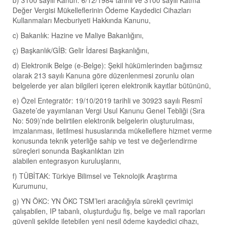
b) 3100 sayılı Kanun: 6/12/1984 tarihli ve 3100 sayılı Katma
Değer Vergisi Mükelleflerinin Ödeme Kaydedici Cihazları
Kullanmaları Mecburiyeti Hakkında Kanunu,
c) Bakanlık: Hazine ve Maliye Bakanlığını,
ç) Başkanlık/GİB: Gelir İdaresi Başkanlığını,
d) Elektronik Belge (e-Belge): Şekil hükümlerinden bağımsız
olarak 213 sayılı Kanuna göre düzenlenmesi zorunlu olan
belgelerde yer alan bilgileri içeren elektronik kayıtlar bütününü,
e) Özel Entegratör: 19/10/2019 tarihli ve 30923 sayılı Resmî
Gazete’de yayımlanan Vergi Usul Kanunu Genel Tebliği (Sıra
No: 509)’nde belirtilen elektronik belgelerin oluşturulması,
imzalanması, iletilmesi hususlarında mükelleflere hizmet verme
konusunda teknik yeterliğe sahip ve test ve değerlendirme
süreçleri sonunda Başkanlıktan izin
alabilen entegrasyon kuruluşlarını,
f) TÜBİTAK: Türkiye Bilimsel ve Teknolojik Araştırma
Kurumunu,
g) YN ÖKC: YN ÖKC TSM’leri aracılığıyla sürekli çevrimiçi
çalışabilen, IP tabanlı, oluşturduğu fiş, belge ve mali raporları
güvenli şekilde iletebilen yeni nesil ödeme kaydedici cihazı,