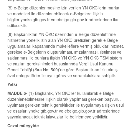
(5) e-Belge düzenlenmesine izin verilen YN ÖKC’lerin marka
ve modelleri ile düzenlenebilecek e-Belgelere ilişkin
bilgiler ynokc.gib.gov.tr ve ebelge.gib.gov.tr adreslerinde ilan
edilecektir.
(6) Başkanlıktan YN ÖKC üzerinden e-Belge düzenlettirme
hizmetine yönelik izin alan YN ÖKC üreticileri gerek e-Belge
uygulamaları kapsamında mükelleflere vermiş oldukları hizmet,
gerekse e-Belgelerin oluşturulması, imzalanması, iletilmesi ve
saklanması ile bunlara ilişkin YN ÖKC ve YN ÖKC TSM sistem
ve yazılım gereksinimleri hususlarında Vergi Usul Kanunu
Genel Tebliği (Sıra No: 509)’ne göre Başkanlıktan izin almış
özel entegratörler ile aynı görev ve sorumluluklara sahiptir.
Yetki
MADDE 5-
(1) Başkanlık, YN ÖKC’ler kullanılarak e-Belge
düzenlenebilmesine ilişkin olarak yapılması gereken başvuru,
uyulması gereken teknik gereklilikler ile uygulamaya ilişkin usul
ve esasları ynokc.gib.gov.tr ve ebelge.gib.gov.tr adreslerinde
yayımlanacak teknik kılavuzlar ile belirlemeye yetkilidir.
Cezai müeyyide