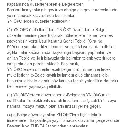
kapsamında düzenlenebilen e-Belgelerden
Başkanlıkça ynokc.gib.gov.tr ve ebelge.gib.gov.tr adreslerinde
yayımlanacak kılavuzlarda belirtilenler,
YN ÖKC’lerden düzenlenebilecektir.
(2) YN ÖKC üreticilerinden, YN ÖKC üzerinden e-Belge
düzenlenmesine yönelik olarak mükelleflere hizmet vermek
isteyenlerin Vergi Usul Kanunu Genel Tebliği (Sıra No:
509)’nde yer alan düzenlemeler ve ilgili kılavuzlarda belirtilen
açıklamalar kapsamında Başkanlığa başvuru yapmaları ve
anılan Tebliğ ve ilgili kılavuzlarda belirtilen teknik yeterliliklere
sahip olmaları gerekmektedir. Başkanlık,
YN ÖKC’lerden düzenlenecek belge türü, hizmet verilecek
mükelleflerin e-Belge kayıtlı kullanıcısı olup olmaması gibi
hususları dikkate alarak, söz konusu teknik yeterliliklerde farklı
belirlemeler yapmaya yetkilidir.
(3) YN ÖKC’lerden düzenlenen e-Belgelerin YN ÖKC mali
sertifikaları ile elektronik olarak imzalanması iş sahibinin veya
namına imzaya mezun olanların imzası yerine geçer.
(4) e-Belge düzenleyebilen YN ÖKC’lere ilişkin teknik
incelemeler, Başkanlıkça yayımlanacak kılavuzlar çerçevesinde
Başkanlık ve TÜBİTAK tarafından yapılacaktır.