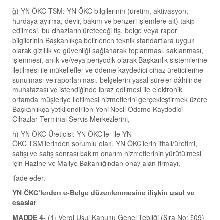
ğ) YN ÖKC TSM: YN ÖKC bilgilerinin (üretim, aktivasyon,
hurdaya ayırma, devir, bakım ve benzeri işlemlere ait) takip
edilmesi, bu cihazların üreteceği fiş, belge veya rapor
bilgilerinin Başkanlıkça belirlenen teknik standartlara uygun
olarak gizlilik ve güvenliği sağlanarak toplanması, saklanması,
işlenmesi, anlık ve/veya periyodik olarak Başkanlık sistemlerine
iletilmesi ile mükellefler ve ödeme kaydedici cihaz üreticilerine
sunulması ve raporlanması, belgelerin yasal süreler dâhilinde
muhafazası ve istendiğinde ibraz edilmesi ile elektronik
ortamda müşteriye iletilmesi hizmetlerini gerçekleştirmek üzere
Başkanlıkça yetkilendirilen Yeni Nesil Ödeme Kaydedici
Cihazlar Terminal Servis Merkezlerini,
h) YN ÖKC Üreticisi: YN ÖKC’ler ile YN
ÖKC TSM’lerinden sorumlu olan, YN ÖKC’lerin ithali/üretimi,
satışı ve satış sonrası bakım onarım hizmetlerinin yürütülmesi
için Hazine ve Maliye Bakanlığından onay alan firmayı,
ifade eder.
YN ÖKC’lerden e-Belge düzenlenmesine ilişkin usul ve
esaslar
MADDE 4-
(1) Vergi Usul Kanunu Genel Tebliği (Sıra No: 509)