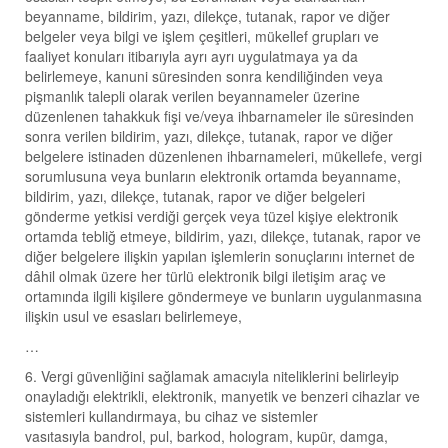
beyanname, bildirim, yazı, dilekçe, tutanak, rapor ve diğer
belgeler veya bilgi ve işlem çeşitleri, mükellef grupları ve
faaliyet konuları itibarıyla ayrı ayrı uygulatmaya ya da
belirlemeye, kanuni süresinden sonra kendiliğinden veya
pişmanlık talepli olarak verilen beyannameler üzerine
düzenlenen tahakkuk fişi ve/veya ihbarnameler ile süresinden
sonra verilen bildirim, yazı, dilekçe, tutanak, rapor ve diğer
belgelere istinaden düzenlenen ihbarnameleri, mükellefe, vergi
sorumlusuna veya bunların elektronik ortamda beyanname,
bildirim, yazı, dilekçe, tutanak, rapor ve diğer belgeleri
gönderme yetkisi verdiği gerçek veya tüzel kişiye elektronik
ortamda tebliğ etmeye, bildirim, yazı, dilekçe, tutanak, rapor ve
diğer belgelere ilişkin yapılan işlemlerin sonuçlarını internet de
dâhil olmak üzere her türlü elektronik bilgi iletişim araç ve
ortamında ilgili kişilere göndermeye ve bunların uygulanmasına
ilişkin usul ve esasları belirlemeye,
…
6. Vergi güvenliğini sağlamak amacıyla niteliklerini belirleyip
onayladığı elektrikli, elektronik, manyetik ve benzeri cihazlar ve
sistemleri kullandırmaya, bu cihaz ve sistemler
vasıtasıyla bandrol, pul, barkod, hologram, kupür, damga,