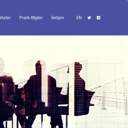
irküler
Pratik Bilgiler
İletişim
EN