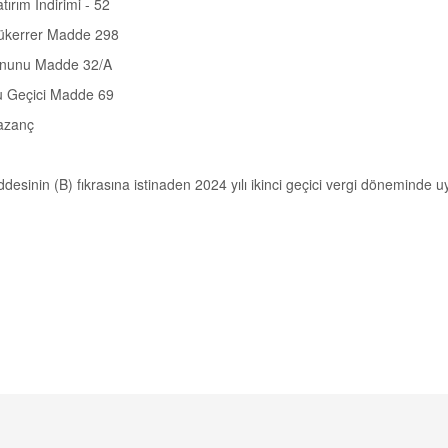
tırım İndirimi - 52
ükerrer Madde 298
adde 32/A
 Madde 69
Kazanç
desinin (B) fıkrasına istinaden 2024 yılı ikinci geçici vergi dönemind