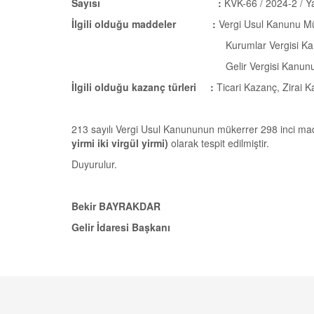
Sayısı :
KVK-66 / 2024-2 / Ya
İlgili olduğu maddeler :
Vergi Usul Kanunu M
Kurumlar Vergisi Kanunu M
Gelir Vergisi Kanunu Geçici
İlgili olduğu kazanç türleri :
Ticari Kazanç, Zirai 
213 sayılı Vergi Usul Kanununun mükerrer 298 inci mad
yirmi iki virgül yirmi)
olarak tespit edilmiştir.
Duyurulur.
Bekir BAYRAKDAR
Gelir İdaresi Başkanı