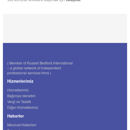
( Member of Russell Bedford International
– a global network of independent
professional services firms )
Hizmetlerimiz
Hizmetlerimiz
Bağımsız denetim
Vergi ve Tasdik
Diğer Hizmetlerimiz
Haberler
Mevzuat Haberleri