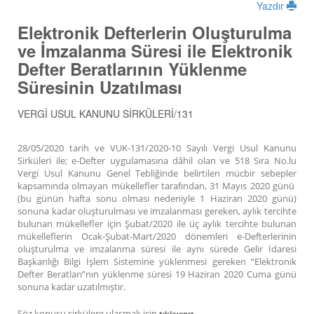
Yazdır
Elektronik Defterlerin Oluşturulma
ve İmzalanma Süresi ile Elektronik
Defter Beratlarının Yüklenme
Süresinin Uzatılması
VERGİ USUL KANUNU SİRKÜLERİ/131
28/05/2020 tarih ve VUK-131/2020-10 Sayılı Vergi Usul Kanunu
Sirküleri ile; e-Defter uygulamasına dâhil olan ve 518 Sıra No.lu
Vergi Usul Kanunu Genel Tebliğinde belirtilen mücbir sebepler
kapsamında olmayan mükellefler tarafından, 31 Mayıs 2020 günü
(bu günün hafta sonu olması nedeniyle 1 Haziran 2020 günü)
sonuna kadar oluşturulması ve imzalanması gereken, aylık tercihte
bulunan mükellefler için Şubat/2020 ile üç aylık tercihte bulunan
mükelleflerin Ocak-Şubat-Mart/2020 dönemleri e-Defterlerinin
oluşturulma ve imzalanma süresi ile aynı sürede Gelir İdaresi
Başkanlığı Bilgi İşlem Sistemine yüklenmesi gereken “Elektronik
Defter Beratları”nın yüklenme süresi 19 Haziran 2020 Cuma günü
sonuna kadar uzatılmıştır.
Söz konusu sirkülere ulaşmak için
tıklayınız.