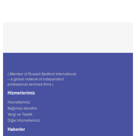
( Member of Russell Bedford International
– a global network of independent
professional services firms )
Hizmetlerimiz
Hizmetlerimiz
Bağımsız denetim
Vergi ve Tasdik
Diğer Hizmetlerimiz
Haberler