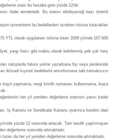
 değerleme oranı bu hesaba göre yüzde 12'dir.
nını ifade etmektedir. Bu oranın etkileyeceği bazı önemli
eyen işverenlerin bu bedellerden ücretten istisna tutacakları
6.075 YTL olarak uygulanan istisna tutarı 2009 yılında 107.600
iyet, yargı harcı gibi maktu olarak belirlenmiş pek çok harç
lan satışlarda fatura yerine yazarkasa fişi veya perakende
arı iktisadi kıymet bedellerini amortismana tabi tutmaksızın
rde kayıt yapmama, vergi kimlik numarası kullanmama, ikaza
cak.
ğerlerinin her yıl yeniden değerleme oranının yarısı kadar
arı, İş Kanunu ve Sendikalar Kanunu uyarınca kesilen idari
9 yılında yüzde 12 oranında artacak. Tam tasdik yaptırmayan
iden değerleme oranında artmaktadır.
m tutarı da her yıl yeniden değerleme oranında artmaktadır.