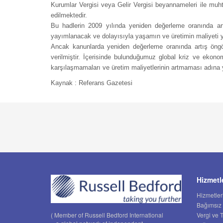
Kurumlar Vergisi veya Gelir Vergisi beyannameleri ile muh
edilmektedir.
Bu hadlerin 2009 yılında yeniden değerleme oranında art
yayımlanacak ve dolayısıyla yaşamın ve üretimin maliyeti y
Ancak kanunlarda yeniden değerleme oranında artış öngör
verilmiştir. İçerisinde bulunduğumuz global kriz ve ekon
karşılaşmamaları ve üretim maliyetlerinin artmaması adına y
Kaynak : Referans Gazetesi
Hizmetl
Hizmetler
Bağımsız
Vergi ve 
( Member of Russell Bedford International