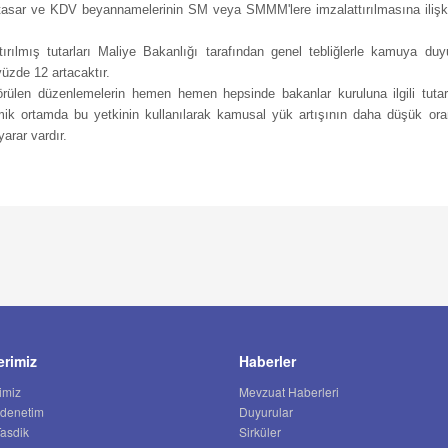
tasar ve KDV beyannamelerinin SM veya SMMM'lere imzalattırılmasına ilişkin
ırılmış tutarları Maliye Bakanlığı tarafından genel tebliğlerle kamuya du
üzde 12 artacaktır.
ülen düzenlemelerin hemen hemen hepsinde bakanlar kuruluna ilgili tutar,
omik ortamda bu yetkinin kullanılarak kamusal yük artışının daha düşük ora
arar vardır.
erimiz
Haberler
imiz
Mevzuat Haberleri
 denetim
Duyurular
Tasdik
Sirküler