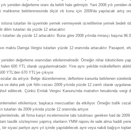
 yılı yeniden değerleme oranı da belirli hale gelmiştir. Yani 2008 yılı yeniden
i mahkeme belirlenmesinde ölçüt vb konu için 2009'da yapılacak artış ora
stisna tutarları ile işyerinde yemek vermeyerek ücretlilerine yemek bedeli öd
ir dilim tutarları da yüzde 12 artacaktır.
ilim tutarları da yüzde 12 artacaktır. Buna göre 2008 yılında mirasçı başına 9
ve maktu Damga Vergisi tutarları yüzde 12 oranında artacaktır. Pasaport, ehl
yeniden değerleme oranından etkilenmektedir. Örneğin nihai tüketicilere yapı
r halen 600 YTL olarak uygulanmaktadır. Yine aynı şekilde mükelleflerin aldıkl
a 600 YTL'den 670 YTL'ye çıkıyor.
 cezalar da artıyor. Belge düzenlememe, defterlere kanunla belirlenen sürele
ve daha pek çok fiilin cezası 2009 yılında yüzde 12 zamlı olarak uygulana
hsil edilecek. Çünkü Emlak Vergisi Kanunu'nda matrahın hesabında vergi de
lemeleri etkilemiyor, başkaca mevzuatları da etkiliyor. Örneğin trafik cezal
 tutarları da 2009 yılında yüzde 12 oranında artıyor.
şlemlerinde, alt firma karşıt incelemesine tabi tutulması gereken had de 200
 ve tam tasdik sözleşmesi yapmış olanların YMM raporu ile iade alma haddi yen
bir siyasi partiye aynı yıl içinde yapılabilecek ayni veya nakdi bağışın topla