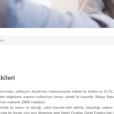
eri
kileri
ımızdan, enflasyon düzeltmesi müessesesinin kabulü ile birlikte ve 01.01.200
iden değerleme oranının kullanılıyor olması sebebi ile kanunda, Maliye Bakanl
u'nun mükerrer 298/B maddesi).
 özünde bu oranın ne olacağı, zaten kanunla belli edilmiş, bakanlığa sadece 
nda bir önceki yılın aynı dönemine göre Üretici Fiyatları Genel Endeksi'nde (