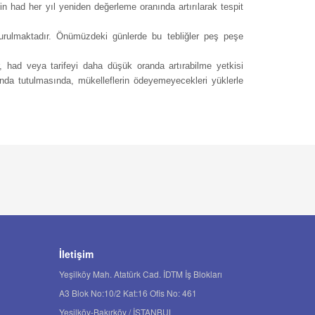
 had her yıl yeniden değerleme oranında artırılarak tespit
yurulmaktadır. Önümüzdeki günlerde bu tebliğler peş peşe
 had veya tarifeyi daha düşük oranda artırabilme yetkisi
nda tutulmasında, mükelleflerin ödeyemeyecekleri yüklerle
İletişim
Yeşilköy Mah. Atatürk Cad. İDTM İş Blokları
A3 Blok No:10/2 Kat:16 Ofis No: 461
Yeşilköy-Bakırköy / İSTANBUL