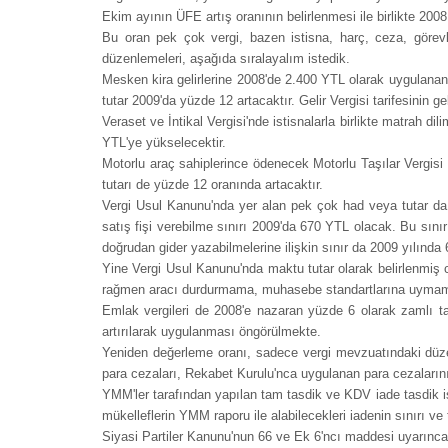
Ekim ayının ÜFE artış oranının belirlenmesi ile birlikte 2008
Bu oran pek çok vergi, bazen istisna, harç, ceza, görevl
düzenlemeleri, aşağıda sıralayalım istedik.
Mesken kira gelirlerine 2008'de 2.400 YTL olarak uygulanan i
tutar 2009'da yüzde 12 artacaktır. Gelir Vergisi tarifesinin gel
Veraset ve İntikal Vergisi'nde istisnalarla birlikte matrah d
YTL'ye yükselecektir.
Motorlu araç sahiplerince ödenecek Motorlu Taşılar Vergisi 
tutarı de yüzde 12 oranında artacaktır.
Vergi Usul Kanunu'nda yer alan pek çok had veya tutar da 
satış fişi verebilme sınırı 2009'da 670 YTL olacak. Bu sını
doğrudan gider yazabilmelerine ilişkin sınır da 2009 yılınd
Yine Vergi Usul Kanunu'nda maktu tutar olarak belirlenmiş
rağmen aracı durdurmama, muhasebe standartlarına uymama 
Emlak vergileri de 2008'e nazaran yüzde 6 olarak zamlı ta
artırılarak uygulanması öngörülmekte.
Yeniden değerleme oranı, sadece vergi mevzuatındaki düzen
para cezaları, Rekabet Kurulu'nca uygulanan para cezalarının
YMM'ler tarafından yapılan tam tasdik ve KDV iade tasdik i
mükelleflerin YMM raporu ile alabilecekleri iadenin sınırı
Siyasi Partiler Kanunu'nun 66 ve Ek 6'ncı maddesi uyarınca, 