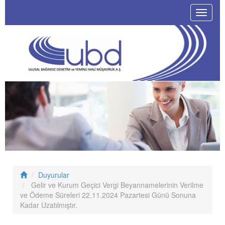
Toggle
navigat
Duyurular
Gelir ve Kurum Geçici Vergi Beyannamelerinin Verilme
ve Ödeme Süreleri 22.11.2024 Pazartesi Günü Sonuna
Kadar Uzatılmıştır.