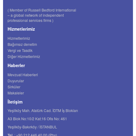
( Member of Russell Bedford International
– a global network of independent
professional services firms )
Hizmetlerimiz
Hizmetlerimiz
Bağımsız denetim
Vergi ve Tasdik
Diğer Hizmetlerimiz
Haberler
Mevzuat Haberleri
Duyurular
Sirküler
Makaleler
İletişim
Yeşilköy Mah. Atatürk Cad. İDTM İş Blokları
A3 Blok No:10/2 Kat:16 Ofis No: 461
Yeşilköy-Bakırköy / İSTANBUL
Tel.
: +90 212 446 40 00 (Pbx)