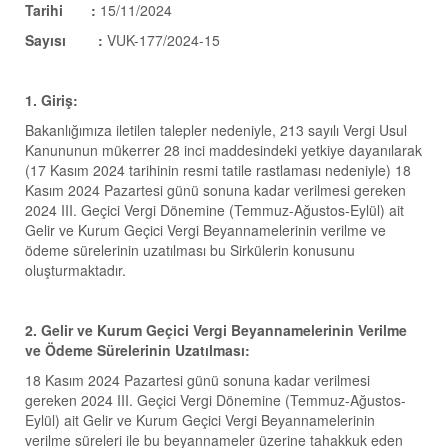
Tarihi :
15/11/2024
Sayısı :
VUK-177/2024-15
1. Giriş:
Bakanlığımıza iletilen talepler nedeniyle, 213 sayılı Vergi Usul
Kanununun mükerrer 28 inci maddesindeki yetkiye dayanılarak
(17 Kasım 2024 tarihinin resmi tatile rastlaması nedeniyle) 18
Kasım 2024 Pazartesi günü sonuna kadar verilmesi gereken
2024 III. Geçici Vergi Dönemine (Temmuz-Ağustos-Eylül) ait
Gelir ve Kurum Geçici Vergi Beyannamelerinin verilme ve
ödeme sürelerinin uzatılması bu Sirkülerin konusunu
oluşturmaktadır.
2. Gelir ve Kurum Geçici Vergi Beyannamelerinin Verilme
ve Ödeme Sürelerinin Uzatılması:
18 Kasım 2024 Pazartesi günü sonuna kadar verilmesi
gereken 2024 III. Geçici Vergi Dönemine (Temmuz-Ağustos-
Eylül) ait Gelir ve Kurum Geçici Vergi Beyannamelerinin
verilme süreleri ile bu beyannameler üzerine tahakkuk eden