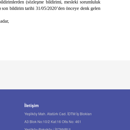
bildirimlerden (sözleşme bildirimi, mesleki sorumluluk
b.) son bildirim tarihi 31/05/2020’den önceye denk gelen
adar,
İletişim
Yeşilköy Mah. Atatürk Cad. İDTM İş Blokları
A3 Blok No:10/2 Kat:16 Ofis No: 461
Yeşilköy-Bakırköy / İSTANBUL