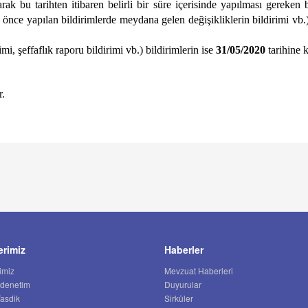
ak bu tarihten itibaren belirli bir süre içerisinde yapılması gereken 
aha önce yapılan bildirimlerde meydana gelen değişikliklerin bildirimi v
mi, şeffaflık raporu bildirimi vb.) bildirimlerin ise
31/05/2020
tarihine k
r.
erimiz
Haberler
imiz
Mevzuat Haberleri
 denetim
Duyurular
Tasdik
Sirküler